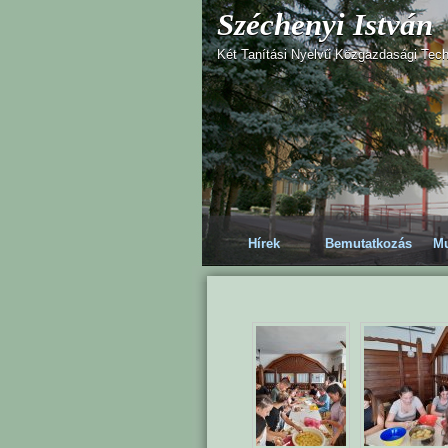
Széchenyi István
Két Tanítási Nyelvű Közgazdasági Tec
Hírek
Bemutatkozás
Mu