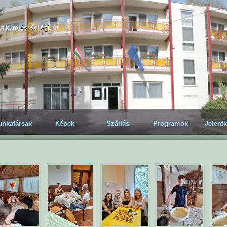
hnikum és Kollégium
nkatársak
Képek
Szállás
Programok
Jelent