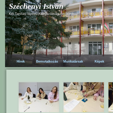
Széchenyi István
Két Tanítási Nyelvű Közgazdasági Technikum és Kollégium
Hírek
Bemutatkozás
Munkatársak
Képek