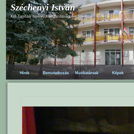
Széchenyi István
Két Tanítási Nyelvű Közgazdasági Technikum és Kollégium
Hírek
Bemutatkozás
Munkatársak
Képek