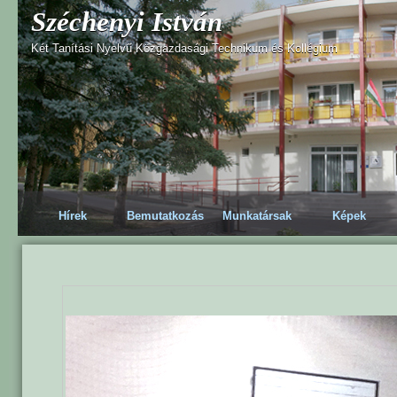
Széchenyi István
Két Tanítási Nyelvű Közgazdasági Technikum és Kollégium
Hírek
Bemutatkozás
Munkatársak
Képek