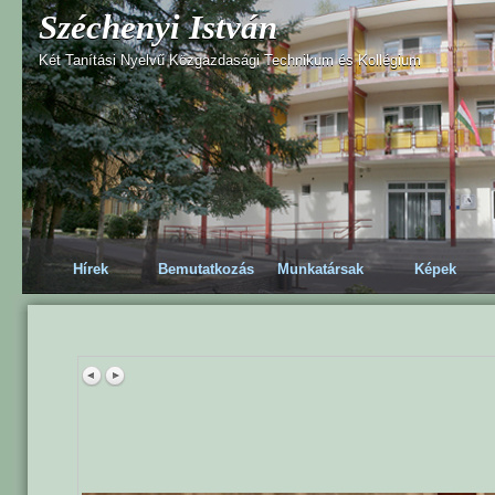
Széchenyi István
Két Tanítási Nyelvű Közgazdasági Technikum és Kollégium
Hírek
Bemutatkozás
Munkatársak
Képek