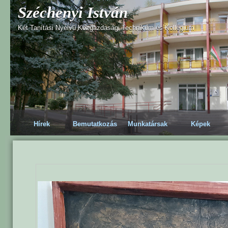
Széchenyi István
Két Tanítási Nyelvű Közgazdasági Technikum és Kollégium
Hírek
Bemutatkozás
Munkatársak
Képek