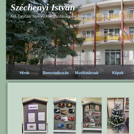
Széchenyi István
Két Tanítási Nyelvű Közgazdasági Technikum és Kollégium
Hírek
Bemutatkozás
Munkatársak
Képek