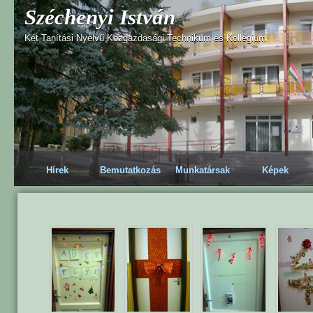
Széchenyi István
Két Tanítási Nyelvű Közgazdasági Technikum és Kollégium
Hírek
Bemutatkozás
Munkatársak
Képek