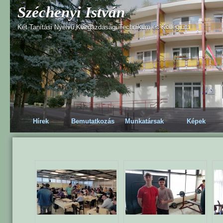
Széchenyi István
Két Tanítási Nyelvű Közgazdasági Technikum és Kollégium
Hírek
Bemutatkozás
Munkatársak
Képek