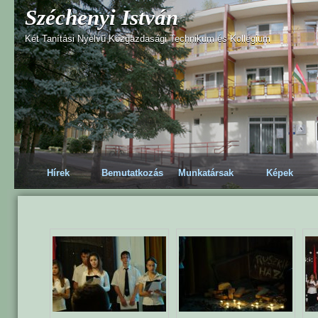
Széchenyi István
Két Tanítási Nyelvű Közgazdasági Technikum és Kollégium
Hírek
Bemutatkozás
Munkatársak
Képek