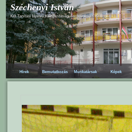
Széchenyi István
Két Tanítási Nyelvű Közgazdasági Technikum és Kollégium
Hírek
Bemutatkozás
Munkatársak
Képek