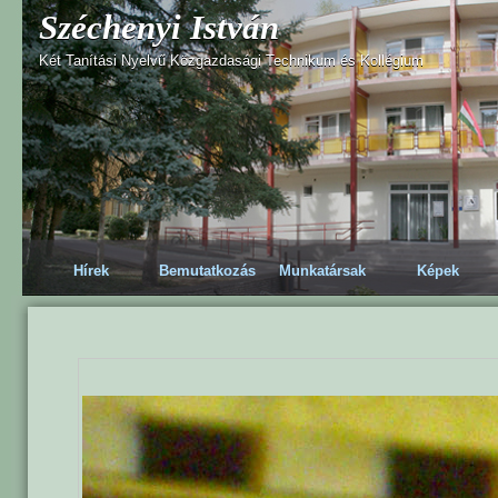
Széchenyi István
Két Tanítási Nyelvű Közgazdasági Technikum és Kollégium
Hírek
Bemutatkozás
Munkatársak
Képek