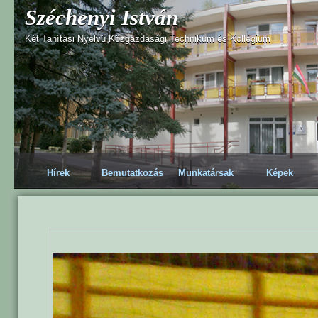
Széchenyi István
Két Tanítási Nyelvű Közgazdasági Technikum és Kollégium
Hírek
Bemutatkozás
Munkatársak
Képek