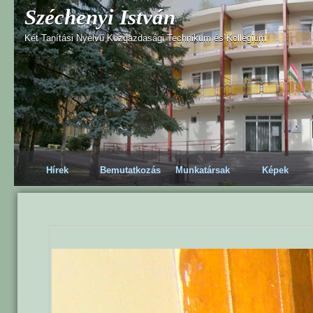
Széchenyi István
Két Tanítási Nyelvű Közgazdasági Technikum és Kollégium
Hírek
Bemutatkozás
Munkatársak
Képek