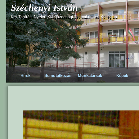
Széchenyi István
Két Tanítási Nyelvű Közgazdasági Technikum és Kollégium
Hírek
Bemutatkozás
Munkatársak
Képek