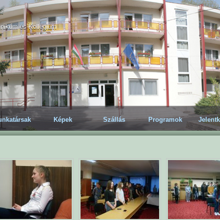
hnikum és Kollégium
nkatársak
Képek
Szállás
Programok
Jelent