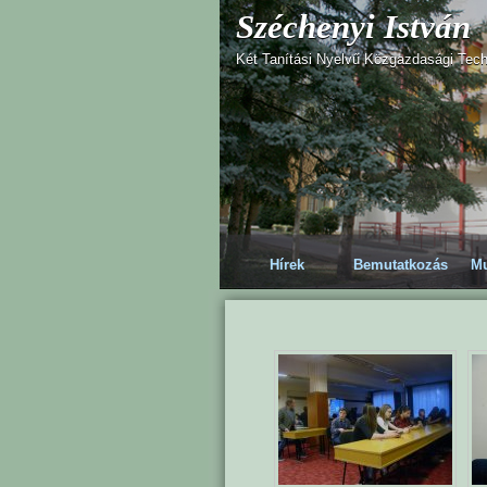
Széchenyi István
Két Tanítási Nyelvű Közgazdasági Tec
Hírek
Bemutatkozás
Mu