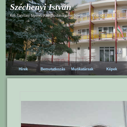
Széchenyi István
Két Tanítási Nyelvű Közgazdasági Technikum és Kollégium
Hírek
Bemutatkozás
Munkatársak
Képek